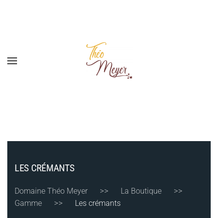
Passer au contenu principal
LES CRÉMANTS
Domaine Théo Meyer
La Boutique
Gamme
Les crémants